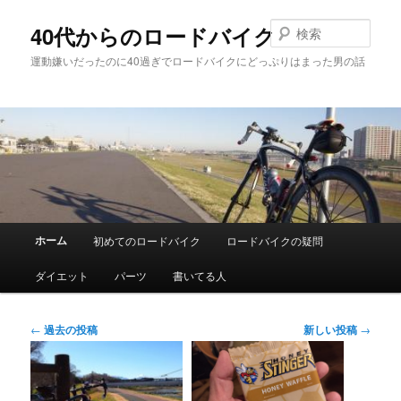
メ
サ
イ
ブ
検
40代からのロードバイク
ン
コ
索
運動嫌いだったのに40過ぎでロードバイクにどっぷりはまった男の話
コ
ン
ン
テ
テ
ン
ン
ツ
ツ
へ
へ
移
移
動
動
メ
ホーム
初めてのロードバイク
ロードバイクの疑問
イ
ン
ダイエット
パーツ
書いてる人
メ
ニ
ュ
投
←
過去の投稿
新しい投稿
→
ー
稿
ナ
ビ