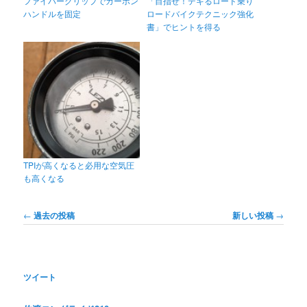
ファイバーグリップでカーボン
「目指せ！デキるロード乗り
ハンドルを固定
ロードバイクテクニック強化
書」でヒントを得る
TPIが高くなると必用な空気圧
も高くなる
投
←
過去の投稿
新しい投稿
→
稿
ナ
ビ
ゲ
ツイート
ー
シ