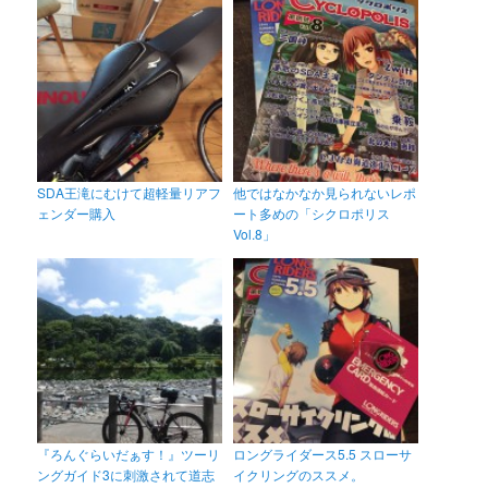
SDA王滝にむけて超軽量リアフ
他ではなかなか見られないレポ
ェンダー購入
ート多めの「シクロポリス
Vol.8」
『ろんぐらいだぁす！』ツーリ
ロングライダース5.5 スローサ
ングガイド3に刺激されて道志
イクリングのススメ。