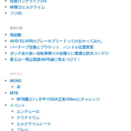
佐渡ロングライド210
ョ
Mt富士ヒルクライム
ン
フジ55
最新記事
再起動
AVID ELIXIRのブレーキブリードってのをやってみた。
バーテープ交換とブラケット、ハンドル位置変更
ボッチ走の多い自転車乗りの自撮りに最適な防水コンデジ
富士山一周は国道469号線に気をつけて！
カテゴリ
MONO
本
MTB
MTB購入1ヶ月半でSDA王滝100kmにチャレンジ
イベント
エンデューロ
クリテリウム
ヒルクライムレース
ブルベ