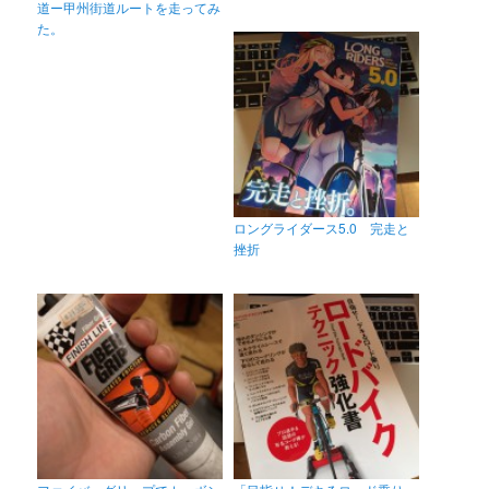
道ー甲州街道ルートを走ってみ
た。
ロングライダース5.0 完走と
挫折