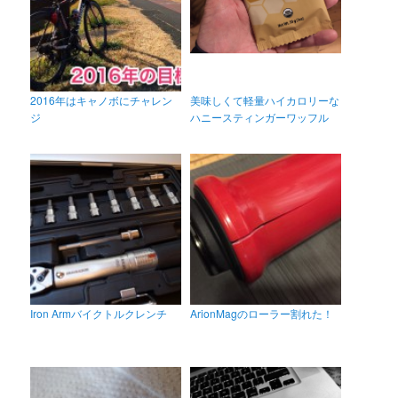
ゲ
ー
シ
ョ
ン
2016年はキャノボにチャレン
美味しくて軽量ハイカロリーな
ジ
ハニースティンガーワッフル
Iron Armバイクトルクレンチ
ArionMagのローラー割れた！