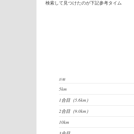
検索して見つけたのが下記参考タイム
距離
5km
1合目（5.6km）
2合目（9.0km）
10km
3合目