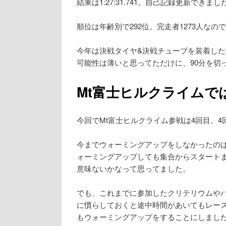
結果は1:27:31.741。自己記録更新できまし
順位は年齢別で292位。完走者1273人なの
今年は決戦タイヤ&決戦チューブを装着した
可能性は薄いと思ってただけに、90分を切
Mt富士ヒルクライムで
今回でMt富士ヒルクライム参戦は4回目。
今までウォーミングアップをしなかったの
ォーミングアップしても集合からスタート
意味ないかなって思ってました。
でも、これまでに参加したクリテリウムや
に慣らしておくと途中時間があいてもレー
もウォーミングアップをすることにしまし