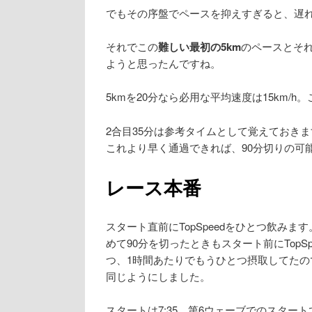
でもその序盤でペースを抑えすぎると、遅れ
それでこの
難しい最初の5km
のペースとそ
ようと思ったんですね。
5kmを20分なら必用な平均速度は15km/
2合目35分は参考タイムとして覚えておき
これより早く通過できれば、90分切りの可
レース本番
スタート直前にTopSpeedをひとつ飲みま
めて90分を切ったときもスタート前にTopSp
つ、1時間あたりでもうひとつ摂取してたの
同じようにしました。
スタートは7:35。第6ウェーブでのスタート