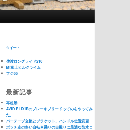
ツイート
佐渡ロングライド210
Mt富士ヒルクライム
フジ55
最新記事
再起動
AVID ELIXIRのブレーキブリードってのをやってみ
た。
バーテープ交換とブラケット、ハンドル位置変更
ボッチ走の多い自転車乗りの自撮りに最適な防水コ