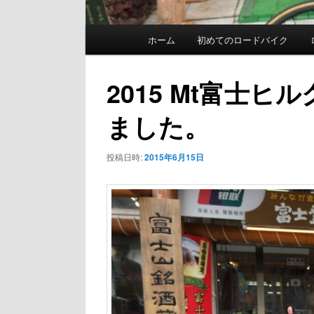
メ
ホーム
初めてのロードバイク
イ
ン
2015 Mt富士
メ
ました。
ニ
ュ
投稿日時:
2015年6月15日
ー