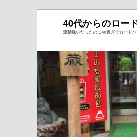
メ
40代からのロー
イ
ン
運動嫌いだったのに40過ぎでロード
コ
ン
テ
ン
ツ
へ
移
動