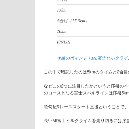
15km
4合目（17.8km）
20km
FINISH
攻略のポイント｜Mt.富士ヒルクライ
この中で暗記したのは5kmのタイムと2合目
なぜこの2つに注目したかというと序盤のペ
のコースとなる富士スバルラインは序盤5k
急勾配&レーススタート直後ということで
長いMt富士ヒルクライムを走り切るには序