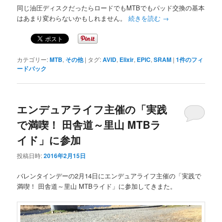
同じ油圧ディスクだったらロードでもMTBでもパッド交換の基本
はあまり変わらないかもしれません。
続きを読む
→
カテゴリー:
MTB
,
その他
|
タグ:
AVID
,
Elixir
,
EPIC
,
SRAM
|
1
件のフィ
ードバック
エンデュアライフ主催の「実践
で満喫！ 田舎道～里山 MTBラ
イド」に参加
投稿日時:
2016年2月15日
バレンタインデーの2月14日にエンデュアライフ主催の「実践で
満喫！ 田舎道～里山 MTBライド」に参加してきまた。