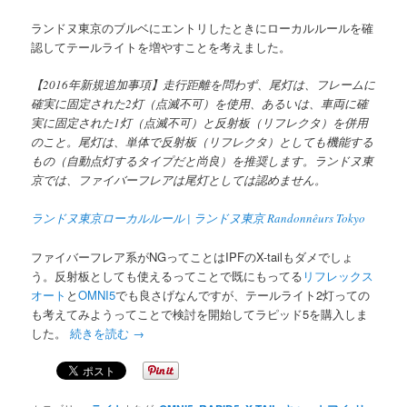
ランドヌ東京のブルベにエントリしたときにローカルルールを確
認してテールライトを増やすことを考えました。
【2016年新規追加事項】走行距離を問わず、尾灯は、フレームに
確実に固定された2灯（点滅不可）を使用、あるいは、車両に確
実に固定された1灯（点滅不可）と反射板（リフレクタ）を併用
のこと。尾灯は、単体で反射板（リフレクタ）としても機能する
もの（自動点灯するタイプだと尚良）を推奨します。ランドヌ東
京では、ファイバーフレアは尾灯としては認めません。
ランドヌ東京ローカルルール | ランドヌ東京 Randonnêurs Tokyo
ファイバーフレア系がNGってことはIPFのX-tailもダメでしょ
う。反射板としても使えるってことで既にもってる
リフレックス
オート
と
OMNI5
でも良さげなんですが、テールライト2灯っての
も考えてみようってことで検討を開始してラピッド5を購入しま
した。
続きを読む
→