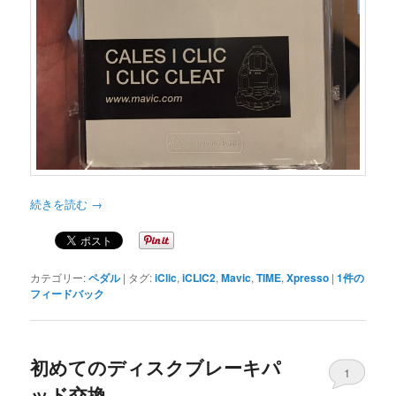
続きを読む
→
カテゴリー:
ペダル
|
タグ:
iClic
,
iCLIC2
,
Mavic
,
TIME
,
Xpresso
|
1
件の
フィードバック
初めてのディスクブレーキパ
1
ッド交換