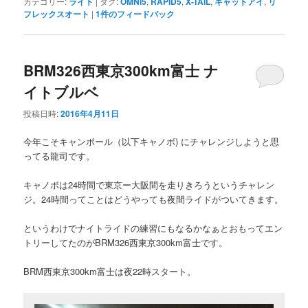
カテゴリー:
ライト
|
タグ:
OMNI5
,
RAPID5
,
X-TAIL
,
キャットアイ
,
リ
フレックスオート
|
1
件のフィードバック
BRM326西東京300km富士 ナ
イトブルベ
投稿日時:
2016年4月11日
今年こそキャンボール（以下キャノボ) にチャレンジしようと思
ってる龍司です。
キャノボは24時間で東京ー大阪間を走りきろうというチャレン
ジ。24時間ってことはどうやっても夜間ライドがついてきます。
というわけでナイトライドの練習にもなるかなぁとおもってエン
トリーしてたのがBRM326西東京300km富士です。
BRM西東京300km富士は夜22時スタート。