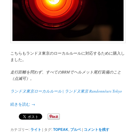
こちらもランドヌ東京のローカルルールに対応するために購入し
ました。
走行距離を問わず、すべてのBRMでヘルメット尾灯装備のこと
（点滅可）。
ランドヌ東京ローカルルール | ランドヌ東京 Randonnêurs Tokyo
続きを読む
→
カテゴリー:
ライト
|
タグ:
TOPEAK
,
ブルベ
|
コメントを残す