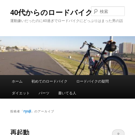
メ
サ
イ
ブ
検
40代からのロードバイク
ン
コ
索
運動嫌いだったのに40過ぎでロードバイクにどっぷりはまった男の話
コ
ン
ン
テ
テ
ン
ン
ツ
ツ
へ
へ
移
移
動
動
メ
ホーム
初めてのロードバイク
ロードバイクの疑問
イ
ン
ダイエット
パーツ
書いてる人
メ
ニ
ュ
ryuji
投稿者「
」のアーカイブ
ー
再起動
2