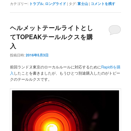
カテゴリー:
トラブル
,
ロングライド
|
タグ:
富士山
|
コメントを残す
ヘルメットテールライトとし
てTOPEAKテールルクスを購
入
投稿日時:
2016年5月3日
前回ランドヌ東京のローカルルールに対応するために
Rapid5を購
入
したことを書きましたが、もうひとつ別途購入したのがトピー
クのテールルクスです。