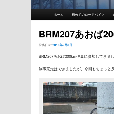
メ
ホーム
初めてのロードバイク
イ
ン
BRM207あおば2
メ
投稿日時:
2016年2月8日
ニ
ュ
BRM207あおば200km伊豆に参加してきま
ー
無事完走はできましたが、今回もちょっと