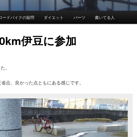
ロードバイクの疑問
ダイエット
パーツ
書いてる人
00km伊豆に参加
した。
反省点、良かった点ともにある感じです。