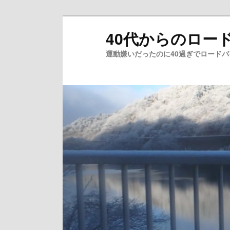
メ
40代からのロー
イ
ン
運動嫌いだったのに40過ぎでロード
コ
ン
テ
ン
ツ
へ
移
動