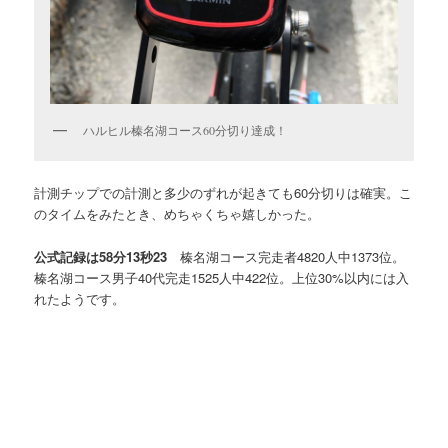
ハルヒル榛名湖コース60分切り達成！
計測チップでの計測と多少のずれが起きても60分切りは確実。こ
のタイムをみたとき、めちゃくちゃ嬉しかった。
公式記録は58分13秒23
榛名湖コース完走者4820人中1373位。
榛名湖コース男子40代完走1525人中422位。上位30%以内には入
れたようです。