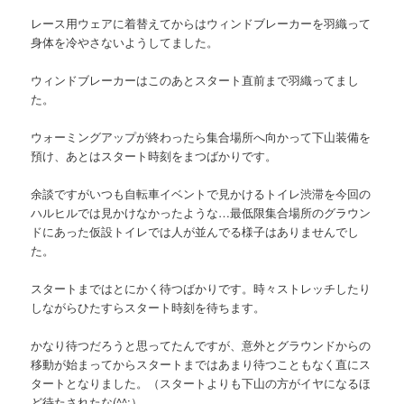
レース用ウェアに着替えてからはウィンドブレーカーを羽織って
身体を冷やさないようしてました。
ウィンドブレーカーはこのあとスタート直前まで羽織ってまし
た。
ウォーミングアップが終わったら集合場所へ向かって下山装備を
預け、あとはスタート時刻をまつばかりです。
余談ですがいつも自転車イベントで見かけるトイレ渋滞を今回の
ハルヒルでは見かけなかったような…最低限集合場所のグラウン
ドにあった仮設トイレでは人が並んでる様子はありませんでし
た。
スタートまではとにかく待つばかりです。時々ストレッチしたり
しながらひたすらスタート時刻を待ちます。
かなり待つだろうと思ってたんですが、意外とグラウンドからの
移動が始まってからスタートまではあまり待つこともなく直にス
タートとなりました。（スタートよりも下山の方がイヤになるほ
ど待たされたな(^^;）