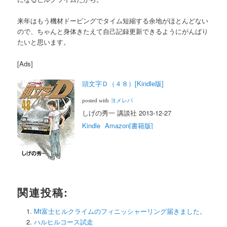
来年はもう機材ドーピングでタイム短縮する余地がほとんどない
ので、ちゃんと身体きたえて自己記録更新できるようにがんばり
たいと思います。
[Ads]
頭文字Ｄ（４８）[Kindle版]
posted with
ヨメレバ
しげの秀一 講談社 2013-12-27
Kindle
Amazon[書籍版]
関連投稿:
Mt富士ヒルクライムのフィニッシャーリング届きました。
ハルヒルコース試走