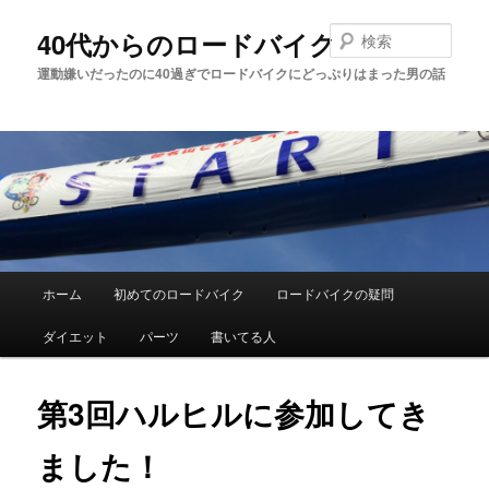
メ
イ
検
40代からのロードバイク
ン
索
運動嫌いだったのに40過ぎでロードバイクにどっぷりはまった男の話
コ
ン
テ
ン
ツ
へ
移
動
メ
ホーム
初めてのロードバイク
ロードバイクの疑問
イ
ダイエット
パーツ
書いてる人
ン
メ
第3回ハルヒルに参加してき
ニ
ました！
ュ