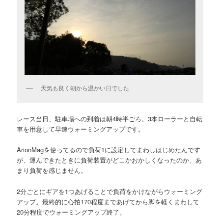
天気も良く朝から温かい日でした
レース当日、駐車場への到着は朝4時半ごろ。3本ローラーと自転
車を用意して早速ウォーミングアップです。
ArionMagを使ってるので負荷1に設定してまわしはじめたんです
が、運んできたときに負荷装置がどこかおかしくなったのか、あ
まり負荷を感じません。
2分ごとにギアを1つあげることで負荷をかけながらウォーミング
アップ。最終的に心拍170程度まであげてから脚を軽くまわして
20分程度でウォーミングアップ終了。