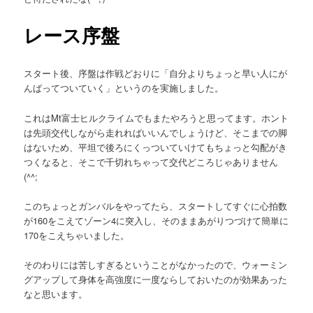
レース序盤
スタート後、序盤は作戦どおりに「自分よりちょっと早い人にが
んばってついていく」というのを実施しました。
これはMt富士ヒルクライムでもまたやろうと思ってます。ホント
は先頭交代しながら走れればいいんでしょうけど、そこまでの脚
はないため、平坦で後ろにくっついていけてもちょっと勾配がき
つくなると、そこで千切れちゃって交代どころじゃありません
(^^;
このちょっとガンバルをやってたら、スタートしてすぐに心拍数
が160をこえてゾーン4に突入し、そのままあがりつづけて簡単に
170をこえちゃいました。
そのわりには苦しすぎるということがなかったので、ウォーミン
グアップして身体を高強度に一度ならしておいたのが効果あった
なと思います。