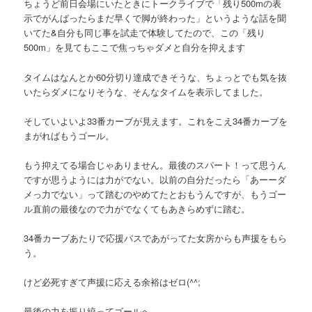
ちょうど前日会場にいたときにトークライブで「残り500mの表
示でがんばったらまだ早くで脚が終わった」というような話を聞
いてた&自分も同じ事を試走で体験してたので、この「残り
500m」を見てもここで焦っちゃダメと自分を抑えます
タイムはなんとか60分切り達成できそうな、ちょっとでも気を抜
いたらダメになりそうな、そんなタイムを表示してました。
そしていよいよ33番カーブが見えます。これをこえ34番カーブを
まがればもうゴール。
もう抑えてる場合じゃありません。最後のスパート！って思うん
ですが思うようには力がでない。以前の自分だったら「あーーダ
メっ力でない」って踏むのやめてたとおもうんですが、もうゴー
ル直前の最後なので力がでなくてもあきらめずに踏む。
34番カーブあたりで応援バスであがってた女房からも声援をもら
う。
けど必死すぎて声援に応える余裕はゼロ(^^;
最後の力を振り絞ってゴールへ…