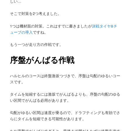
しい…
そこで対策を2つ考えました。
1つは機材面の対策。これはすでに書きましたが
決戦タイヤ&チ
ューブの導入
ですね。
もう一つが走り方の作戦です。
序盤がんばる作戦
ハルヒルのコースは終盤激坂つづきで、序盤は勾配のゆるいコー
スです。
タイムを短縮するには激坂でがんばるよりも、序盤の勾配のゆる
い区間でがんばる必用があります。
勾配がゆるい区間は速度が乗るので、ドラフティングも有効でさ
らにタイムを短縮できる可能性があります。
ただ序盤でがんばりすぎると、最後まで脚がもたずに終盤失速す