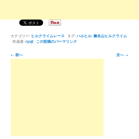
カテゴリー:
ヒルクライムレース
タグ:
ハルヒル
,
榛名山ヒルクライム
作成者:
ryuji
この投稿のパーマリンク
投
←
前へ
次へ
→
稿
ナ
ビ
ゲ
ー
シ
ョ