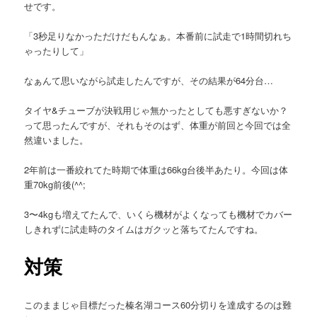
せです。
「3秒足りなかっただけだもんなぁ。本番前に試走で1時間切れち
ゃったりして」
なぁんて思いながら試走したんですが、その結果が64分台…
タイヤ&チューブが決戦用じゃ無かったとしても悪すぎないか？
って思ったんですが、それもそのはず、体重が前回と今回では全
然違いました。
2年前は一番絞れてた時期で体重は66kg台後半あたり。今回は体
重70kg前後(^^;
3〜4kgも増えてたんで、いくら機材がよくなっても機材でカバー
しきれずに試走時のタイムはガクッと落ちてたんですね。
対策
このままじゃ目標だった榛名湖コース60分切りを達成するのは難