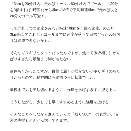
「3kmを20分以内に走ればトータル60分以内でゴール」 「20分
を3倍すれば1時間だから3kmの3倍で平均時速9kmで走ればあと
20分でゴール可能！」
って計算しつつ速度をみると時速10kmを下回る速度。のこり
3km時点でこれじゃゴールまでに速度が落ちて目標だった60分切
りは達成できないかも…
そんなギリギリなタイムだったんですが、焦って激坂相手にがん
ばりすぎたら最後まで脚がもたない…
身体も辛かったですが、目標に届くか届かないかギリギリのあた
りだったので、精神的にも結構つらい状態でした。
最後まで力を出し切れるように、強度をあげすぎずに抑える…
そうしながら、少しでも早くすすめるように強度を上げる…
そんなことをしながら進んでいくと「残り500m」の表示が。沿
道の声援もどんどん増えてきます。