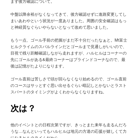
まず後方確認について。
中盤以降余裕がなくなってきて、後方確認せずに進路変更してし
まいあわやという状況が一度ありました。周囲の安全確認はもっ
と神経質なぐらいやらないとなって改めて思いました。
もう一点、ゴール手前の把握がまだ不十分だったなぁと。Mt富士
ヒルクライムのスバルラインだとゴールまで見通しがいいので、
目視で残り距離確認しながら走れますが、ハルヒルはコーナーの
先にゴールがある&最終コーナーはブラインドコーナなので、最
後は記憶がたよりになります。
ゴール直前は苦しさで頭が回らなくなり始めるので、ゴール直前
のコースはサッとすぐ思い出せるぐらい暗記しとかないとラスト
スパートのタイミングがよくわからなくなりますね。
次は？
他のイベントとの日程次第ですが、きっとまた来年も走るんだろ
うな…なんといってもハルヒルは地元の方達の応援が嬉しくて力
になるヒルクライムだから。