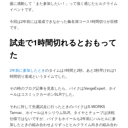
援に感動して「また参加したい！」って強く感じたヒルクライム
イベントです。
今回は2年前には達成できなかった榛名湖コース1時間切りが目標
です。
試走で1時間切れるとおもって
た
2年前に参加したとき
のタイムは1時間と2秒。あと3秒早ければ1
時間切り達成というタイムでした。
その時のブログ記事を見直したら、バイクはVengeExpert、ホイ
ールはコスミックカーボンSLRでした。
それに対して先週試走に行ったときのバイクはS-WORKS
Tarmac、ホイールはキシリウムSLR。タイヤとチューブは決戦
仕様ではないですが、バイクもホイールも2年前にハルヒルに参
加したときの組み合わせよりずっとヒルクライム向きの組み合わ