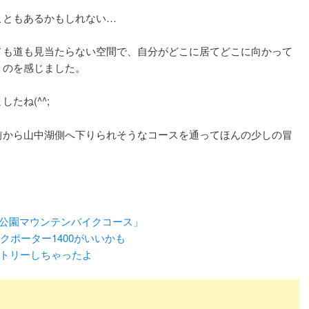
こともあるかもしれない…
ノも道も見当たらない空間で、自分がどこに居てどこに向かって
うのを感じました。
たね(^^;
前から山中湖側へ下りられそうなコースを通ってほんの少しの冒
浜公園マウンテンバイクコース」
イクポーター1400がいいかも
エントリーしちゃったよ