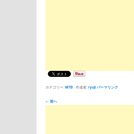
カテゴリー:
MTB
作成者:
ryuji
パーマリンク
投
←
前へ
稿
ナ
ビ