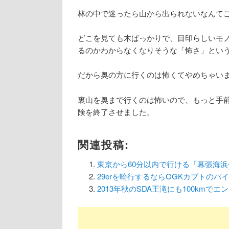
林の中で迷ったら山から出られないなんて
どこを見ても木ばっかりで、目印らしいモ
るのかわからなくなりそうな「怖さ」とい
だから奥の方に行くのは怖くてやめちゃいまし
裏山を奥まで行くのは怖いので、もっと手
険を終了させました。
関連投稿:
東京から60分以内で行ける「幕張海
29erを輪行するならOGKカブトのバ
2013年秋のSDA王滝にも100kmで