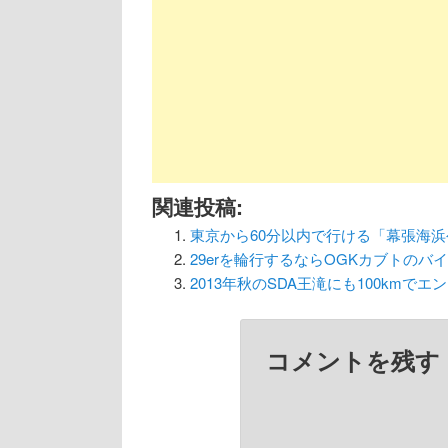
ゲ
ー
シ
ョ
ン
関連投稿:
東京から60分以内で行ける「幕張海
29erを輪行するならOGKカブトのバ
2013年秋のSDA王滝にも100kmで
コメントを残す