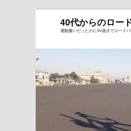
メ
40代からのロー
イ
ン
運動嫌いだったのに40過ぎでロード
コ
ン
テ
ン
ツ
へ
移
動