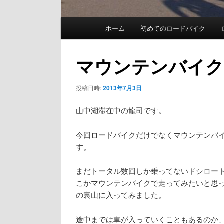
メ
ホーム
初めてのロードバイク
イ
ン
マウンテンバイク
メ
投稿日時:
2013年7月3日
ニ
ュ
山中湖滞在中の龍司です。
ー
今回ロードバイクだけでなくマウンテンバ
す。
まだトータル数回しか乗ってないドシロー
こかマウンテンバイクで走ってみたいと思
の裏山に入ってみました。
途中までは車が入っていくこともあるのか