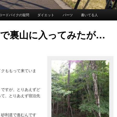
ロードバイクの疑問
ダイエット
パーツ
書いてる人
で裏山に入ってみたが…
イクももって来ていま
トですが、とりあえずど
って、とりあえず宿泊先
、砂利道で進むんです