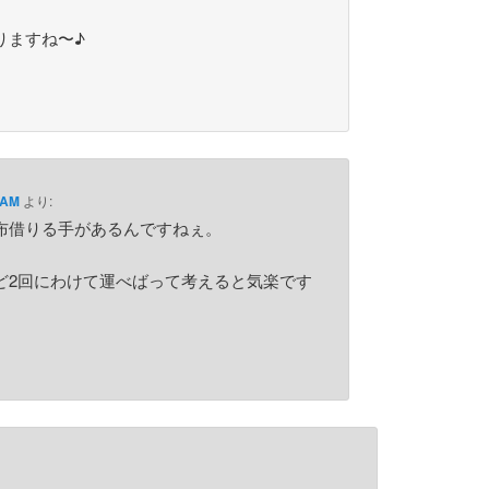
りますね〜♪
 AM
より:
布借りる手があるんですねぇ。
ど2回にわけて運べばって考えると気楽です