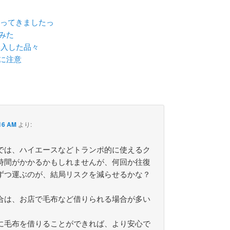
行ってきましたっ
みた
購入した品々
に注意
16 AM
より:
では、ハイエースなどトランポ的に使えるク
時間がかかるかもしれませんが、何回か往復
ずつ運ぶのが、結局リスクを減らせるかな？
合は、お店で毛布など借りられる場合が多い
に毛布を借りることができれば、より安心で