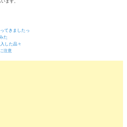
もいます。
行ってきましたっ
みた
購入した品々
に注意