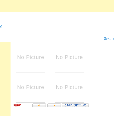
ク
次へ
→