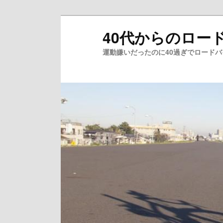
メ
40代からのロー
イ
ン
運動嫌いだったのに40過ぎでロード
コ
ン
テ
ン
ツ
へ
移
動