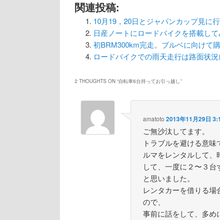
関連投稿:
10月19，20日とジャパンカップ見に
日産ノートにロードバイクを搭載して
初BRM300km完走。ブルベに向けて
ロードバイクでの雨天走行は路面状況
2 THOUGHTS ON “
自転車6台持ってお引っ越し
”
amatoto
2013年11月29日 3:
ご無沙汰してます。
トラブルを避ける意味
ルマをレンタルして、
して、一度に２〜３台
と思いました。
レンタカーを借りる場
ので、
事前に話をして、多め