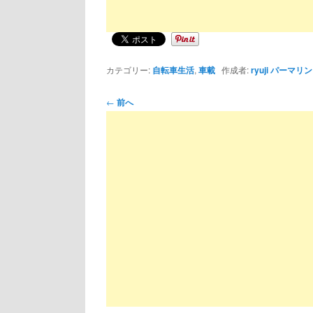
カテゴリー:
自転車生活
,
車載
作成者:
ryuji
パーマリン
投
←
前へ
稿
ナ
ビ
ゲ
ー
シ
ョ
ン