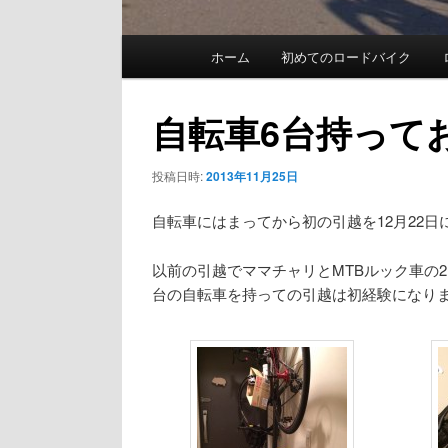
メ
ホーム
初めてのロードバイク
イ
ン
自転車6台持って
メ
投稿日時:
2013年11月25日
ニ
ュ
自転車にはまってから初の引越を12月22
ー
以前の引越でママチャリとMTBルック車の
台の自転車を持っての引越は初経験になり