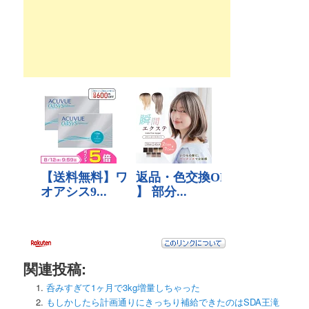
ー
シ
ョ
ン
関連投稿:
呑みすぎて1ヶ月で3kg増量しちゃった
もしかしたら計画通りにきっちり補給できたのはSDA王滝