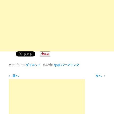
カテゴリー:
ダイエット
作成者:
ryuji
パーマリンク
投
←
前へ
次へ
→
稿
ナ
ビ
ゲ