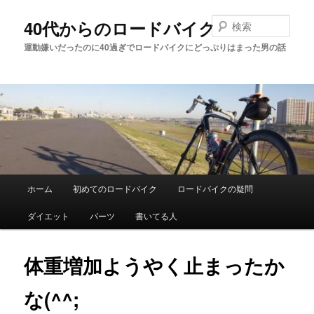
メ
イ
検
40代からのロードバイク
ン
索
運動嫌いだったのに40過ぎでロードバイクにどっぷりはまった男の話
コ
ン
テ
ン
ツ
へ
移
動
メ
ホーム
初めてのロードバイク
ロードバイクの疑問
イ
ダイエット
パーツ
書いてる人
ン
メ
体重増加ようやく止まったか
ニ
な(^^;
ュ