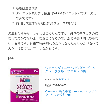
朝晩は主食抜き
ダイエット系サプリ使用（VAAMダイエットパウダー試し
てみてます）
前日比体重増なら朝は野菜ジュース1杯だけ
先週あたりからトライしはじめたんですが、身体の中スカスカに
なって力がでないような感じになるので、あまり長期間はやらな
いつもりです。体重70kgを切れるようになったらしっかり食べて
力をつける方にシフトするかもです。
[Ads]
ヴァームダイエットパウダー ピンク
グレープフルーツ味 6g×16袋
posted with
カエレバ
明治 2014-02-24
Amazon
楽天市場
Yahooショッピン
グ
ヤフオク!
7net