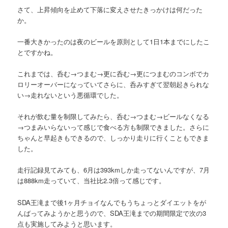
さて、上昇傾向を止めて下落に変えさせたきっかけは何だった
か。
一番大きかったのは夜のビールを原則として1日1本までにしたこ
とですかね。
これまでは、呑む→つまむ→更に呑む→更につまむのコンボでカ
ロリーオーバーになっていてさらに、呑みすぎて翌朝起きられな
い→走れないという悪循環でした。
それが飲む量を制限してみたら、呑む→つまむ→ビールなくなる
→つまみいらないって感じで食べる方も制限できました。さらに
ちゃんと早起きもできるので、しっかり走りに行くこともできま
した。
走行記録見てみても、6月は393kmしか走ってないんですが、7月
は888km走っていて、当社比2.3倍って感じです。
SDA王滝まで後1ヶ月チョイなんでもうちょっとダイエットをが
んばってみようかと思うので、SDA王滝までの期間限定で次の3
点も実施してみようと思います。