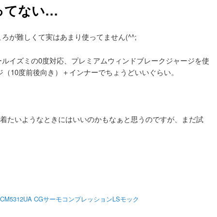
ってない…
ろが難しくて実はあまり使ってません(^^;
ールイズミの0度対応、プレミアムウィンドブレークジャージを使
ージ（10度前後向き）＋インナーでちょうどいいぐらい。
ージ着たいようなときにはいいのかもなぁと思うのですが、まだ試
 MCM5312UA CGサーモコンプレッションLSモック