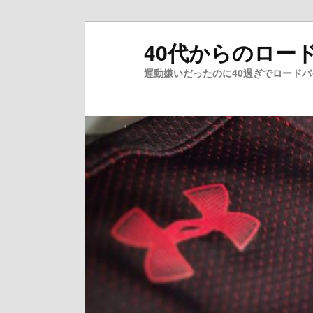
メ
40代からのロー
イ
ン
運動嫌いだったのに40過ぎでロード
コ
ン
テ
ン
ツ
へ
移
動