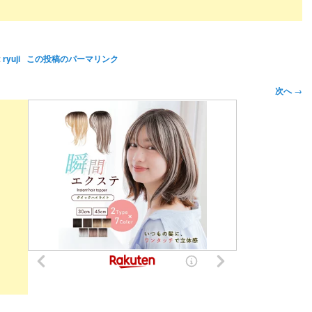
:
ryuji
この投稿のパーマリンク
次へ
→