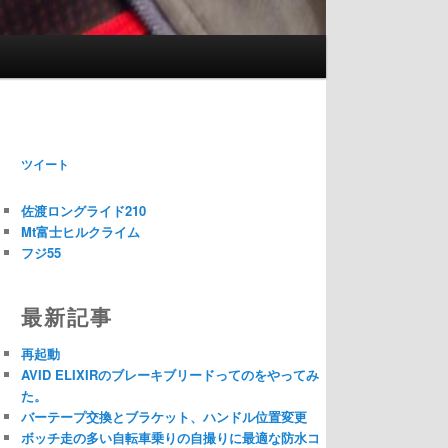
ツイート
佐渡ロングライド210
Mt富士ヒルクライム
フジ55
最新記事
再起動
AVID ELIXIRのブレーキブリードってのをやってみ
た。
バーテープ交換とブラケット、ハンドル位置変更
ボッチ走の多い自転車乗りの自撮りに最適な防水コ