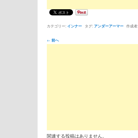
カテゴリー:
インナー
タグ:
アンダーアーマー
作成者
投
←
前へ
稿
ナ
ビ
ゲ
ー
シ
ョ
ン
関連する投稿はありません。