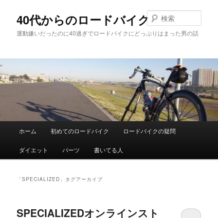
メ
サ
イ
ブ
検
40代からのロードバイク
ン
コ
索
運動嫌いだったのに40過ぎでロードバイクにどっぷりはまった男の話
コ
ン
ン
テ
テ
ン
ン
ツ
ツ
へ
へ
移
移
動
動
メ
ホーム
初めてのロードバイク
ロードバイクの疑問
イ
ン
ダイエット
パーツ
書いてる人
メ
ニ
ュ
「
SPECIALIZED
」タグアーカイブ
ー
SPECIALIZEDオンラインスト