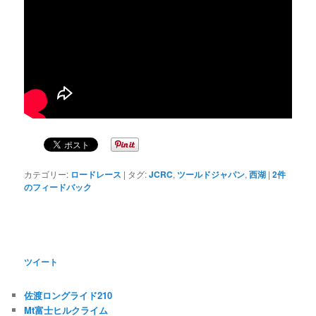
カテゴリー:
ロードレース
|
タグ:
JCRC
,
ツールドジャパン
,
西湖
|
2
件
のフィードバック
ツイート
佐渡ロングライド210
Mt富士ヒルクライム