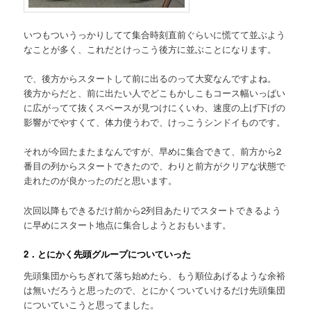
いつもついうっかりしてて集合時刻直前ぐらいに慌てて並ぶよう
なことが多く、これだとけっこう後方に並ぶことになります。
で、後方からスタートして前に出るのって大変なんですよね。
後方からだと、前に出たい人でどこもかしこもコース幅いっぱい
に広がってて抜くスペースが見つけにくいわ、速度の上げ下げの
影響がでやすくて、体力使うわで、けっこうシンドイものです。
それが今回たまたまなんですが、早めに集合できて、前方から2
番目の列からスタートできたので、わりと前方がクリアな状態で
走れたのが良かったのだと思います。
次回以降もできるだけ前から2列目あたりでスタートできるよう
に早めにスタート地点に集合しようとおもいます。
2．とにかく先頭グループについていった
先頭集団からちぎれて落ち始めたら、もう順位あげるような余裕
は無いだろうと思ったので、とにかくついていけるだけ先頭集団
についていこうと思ってました。