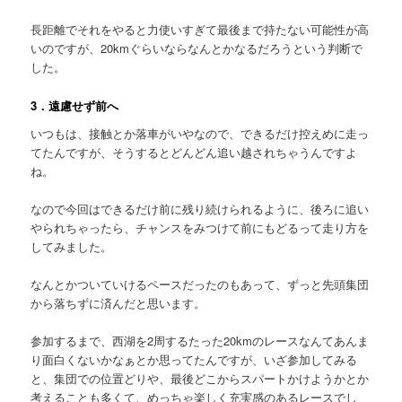
長距離でそれをやると力使いすぎて最後まで持たない可能性が高
いのですが、20kmぐらいならなんとかなるだろうという判断で
した。
3．遠慮せず前へ
いつもは、接触とか落車がいやなので、できるだけ控えめに走っ
てたんですが、そうするとどんどん追い越されちゃうんですよ
ね。
なので今回はできるだけ前に残り続けられるように、後ろに追い
やられちゃったら、チャンスをみつけて前にもどるって走り方を
してみました。
なんとかついていけるペースだったのもあって、ずっと先頭集団
から落ちずに済んだと思います。
参加するまで、西湖を2周するたった20kmのレースなんてあんま
り面白くないかなぁとか思ってたんですが、いざ参加してみる
と、集団での位置どりや、最後どこからスパートかけようかとか
考えることも多くて、めっちゃ楽しく充実感のあるレースでし