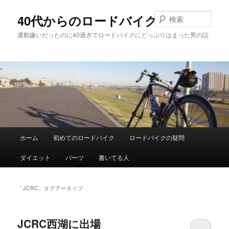
メ
サ
イ
ブ
検
40代からのロードバイク
ン
コ
索
運動嫌いだったのに40過ぎでロードバイクにどっぷりはまった男の話
コ
ン
ン
テ
テ
ン
ン
ツ
ツ
へ
へ
移
移
動
動
メ
ホーム
初めてのロードバイク
ロードバイクの疑問
イ
ン
ダイエット
パーツ
書いてる人
メ
ニ
ュ
「
JCRC
」タグアーカイブ
ー
JCRC西湖に出場