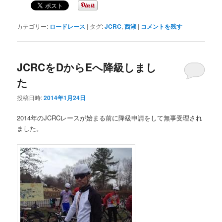
カテゴリー:
ロードレース
|
タグ:
JCRC
,
西湖
|
コメントを残す
JCRCをDからEへ降級しまし
た
投稿日時:
2014年1月24日
2014年のJCRCレースが始まる前に降級申請をして無事受理され
ました。