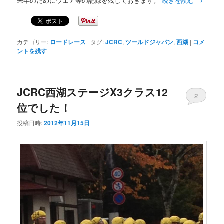
来年のためにウェア等の記録を残しておきます。
続きを読む
→
カテゴリー:
ロードレース
|
タグ:
JCRC
,
ツールドジャパン
,
西湖
|
コメ
ントを残す
JCRC西湖ステージX3クラス12
2
位でした！
投稿日時:
2012年11月15日