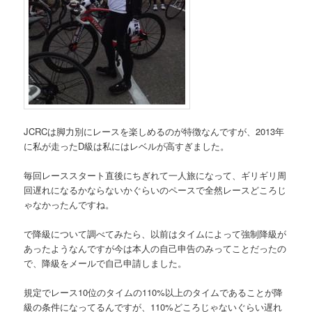
JCRCは脚力別にレースを楽しめるのが特徴なんですが、2013年
に私が走ったD級は私にはレベルが高すぎました。
毎回レーススタート直後にちぎれて一人旅になって、ギリギリ周
回遅れになるかならないかぐらいのペースで全然レースどころじ
ゃなかったんですね。
で降級について調べてみたら、以前はタイムによって強制降級が
あったようなんですが今は本人の自己申告のみってことだったの
で、降級をメールで自己申請しました。
規定でレース10位のタイムの110%以上のタイムであることが降
級の条件になってるんですが、110%どころじゃないぐらい遅れ