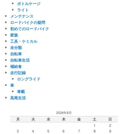
ボトルケージ
ライト
メンテナンス
ロードバイクの疑問
初めてのロードバイク
家族
工具・ケミカル
未分類
自転車
自転車生活
補給食
走行記録
ロングライド
車
車載
高尾生活
2026年8月
月
火
水
木
金
土
日
1
2
3
4
5
6
7
8
9