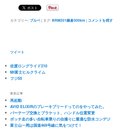
カテゴリー:
ブルベ
|
タグ:
BRM201鎌倉300km
|
コメントを残す
ツイート
佐渡ロングライド210
Mt富士ヒルクライム
フジ55
最新記事
再起動
AVID ELIXIRのブレーキブリードってのをやってみた。
バーテープ交換とブラケット、ハンドル位置変更
ボッチ走の多い自転車乗りの自撮りに最適な防水コンデジ
富士山一周は国道469号線に気をつけて！