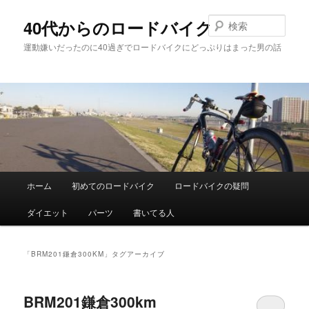
メ
サ
イ
ブ
検
40代からのロードバイク
ン
コ
索
運動嫌いだったのに40過ぎでロードバイクにどっぷりはまった男の話
コ
ン
ン
テ
テ
ン
ン
ツ
ツ
へ
へ
移
移
動
動
メ
ホーム
初めてのロードバイク
ロードバイクの疑問
イ
ン
ダイエット
パーツ
書いてる人
メ
ニ
ュ
「
BRM201鎌倉300KM
」タグアーカイブ
ー
BRM201鎌倉300km