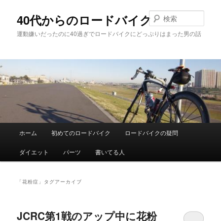
メ
サ
イ
ブ
検
40代からのロードバイク
ン
コ
索
運動嫌いだったのに40過ぎでロードバイクにどっぷりはまった男の話
コ
ン
ン
テ
テ
ン
ン
ツ
ツ
へ
へ
移
移
動
動
メ
ホーム
初めてのロードバイク
ロードバイクの疑問
イ
ン
ダイエット
パーツ
書いてる人
メ
ニ
ュ
「
花粉症
」タグアーカイブ
ー
JCRC第1戦のアップ中に花粉