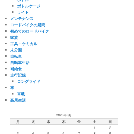
ボトルケージ
ライト
メンテナンス
ロードバイクの疑問
初めてのロードバイク
家族
工具・ケミカル
未分類
自転車
自転車生活
補給食
走行記録
ロングライド
車
車載
高尾生活
2026年8月
月
火
水
木
金
土
日
1
2
3
4
5
6
7
8
9