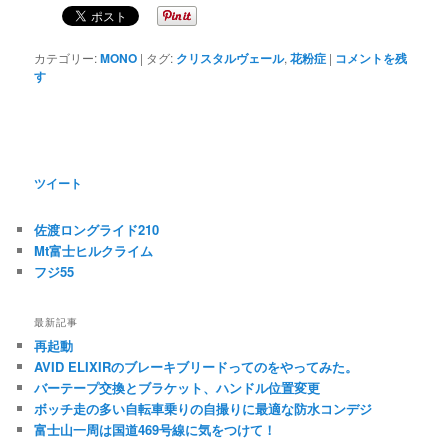
カテゴリー:
MONO
|
タグ:
クリスタルヴェール
,
花粉症
|
コメントを残
す
ツイート
佐渡ロングライド210
Mt富士ヒルクライム
フジ55
最新記事
再起動
AVID ELIXIRのブレーキブリードってのをやってみた。
バーテープ交換とブラケット、ハンドル位置変更
ボッチ走の多い自転車乗りの自撮りに最適な防水コンデジ
富士山一周は国道469号線に気をつけて！