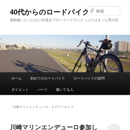
メ
サ
イ
ブ
検
40代からのロードバイク
ン
コ
索
運動嫌いだったのに40過ぎでロードバイクにどっぷりはまった男の話
コ
ン
ン
テ
テ
ン
ン
ツ
ツ
へ
へ
移
移
動
動
メ
ホーム
初めてのロードバイク
ロードバイクの疑問
イ
ン
ダイエット
パーツ
書いてる人
メ
ニ
ュ
「
川崎マリンエンデューロ
」タグアーカイブ
ー
川崎マリンエンデューロ参加し