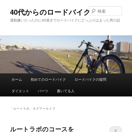
メ
サ
イ
ブ
検
40代からのロードバイク
ン
コ
索
運動嫌いだったのに40過ぎでロードバイクにどっぷりはまった男の話
コ
ン
ン
テ
テ
ン
ン
ツ
ツ
へ
へ
移
移
動
動
メ
ホーム
初めてのロードバイク
ロードバイクの疑問
イ
ン
ダイエット
パーツ
書いてる人
メ
ニ
ュ
「
ルートラボ
」タグアーカイブ
ー
ルートラボのコースを
2