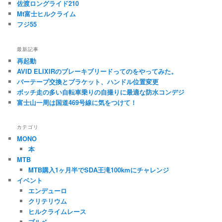
佐渡ロングライド210
Mt富士ヒルクライム
フジ55
最新記事
再起動
AVID ELIXIRのブレーキブリードってのをやってみた。
バーテープ交換とブラケット、ハンドル位置変更
ボッチ走の多い自転車乗りの自撮りに最適な防水コンデジ
富士山一周は国道469号線に気をつけて！
カテゴリ
MONO
本
MTB
MTB購入1ヶ月半でSDA王滝100kmにチャレンジ
イベント
エンデューロ
クリテリウム
ヒルクライムレース
ブルベ