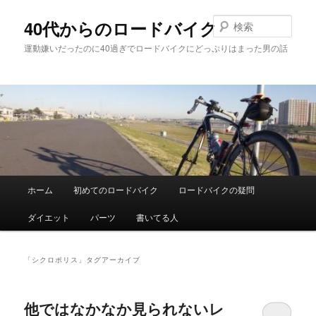
メ
サ
イ
ブ
検
40代からのロードバイク
ン
コ
索
運動嫌いだったのに40過ぎでロードバイクにどっぷりはまった男の話
コ
ン
ン
テ
テ
ン
ン
ツ
ツ
へ
へ
移
移
動
動
メ
ホーム
初めてのロードバイク
ロードバイクの疑問
イ
ン
ダイエット
パーツ
書いてる人
メ
ニ
ュ
「
シクロポリス
」タグアーカイブ
ー
他ではなかなか見られないレ