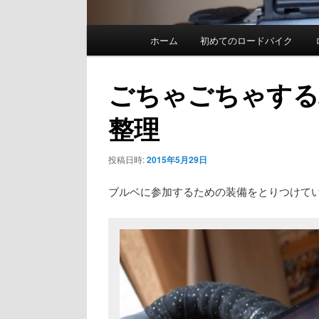
メ
ホーム
初めてのロードバイク
イ
ン
ごちゃごちゃする
メ
整理
ニ
ュ
投稿日時:
2015年5月29日
ー
ブルベに参加するための装備をとりつけて