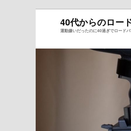
メ
40代からのロー
イ
ン
運動嫌いだったのに40過ぎでロード
コ
ン
テ
ン
ツ
へ
移
動