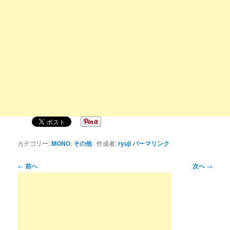
カテゴリー:
MONO
,
その他
作成者:
ryuji
パーマリンク
投
←
前へ
次へ
→
稿
ナ
ビ