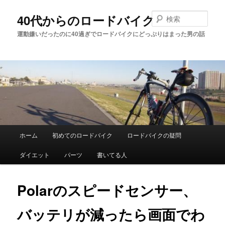
メ
イ
検
40代からのロードバイク
ン
索
運動嫌いだったのに40過ぎでロードバイクにどっぷりはまった男の話
コ
ン
テ
ン
ツ
へ
移
動
メ
ホーム
初めてのロードバイク
ロードバイクの疑問
イ
ダイエット
パーツ
書いてる人
ン
メ
Polarのスピードセンサー、
ニ
バッテリが減ったら画面でわ
ュ