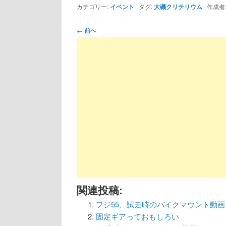
カテゴリー:
イベント
タグ:
大磯クリテリウム
作成者
投
←
前へ
稿
ナ
ビ
ゲ
ー
シ
ョ
ン
関連投稿:
フジ55、試走時のバイクマウント動画
固定ギアっておもしろい