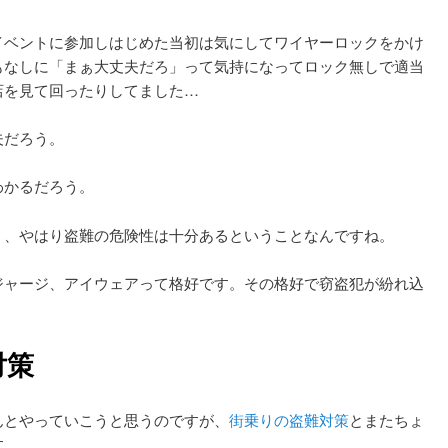
イベントに参加しはじめた当初は気にしてワイヤーロックをかけ
もなしに「まぁ大丈夫だろ」って気持になってロック無しで適当
店を見て回ったりしてました…
夫だろう。
わかるだろう。
く、やはり盗難の危険性は十分あるということなんですね。
ジャージ、アイウェアって格好です。その格好で窃盗犯が紛れ込
対策
んとやっていこうと思うのですが、
街乗りの盗難対策
とまたちょ
す。