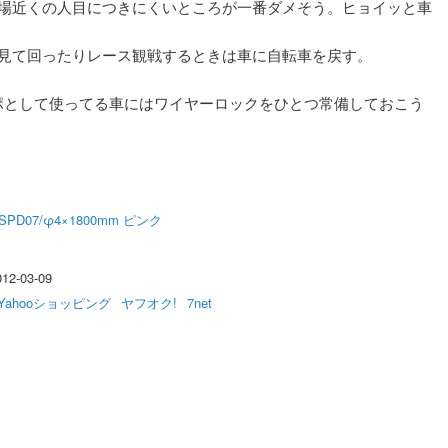
場近くの人目につきにくいところが一番ダメそう。ヒョイッと車
見て回ったりレース観戦するときは車に自転車を戻す。
ポとして使ってる車にはワイヤーロックをひとつ常備しておこう
SPD07/φ4×1800mm ピンク
2-03-09
Yahooショッピング
ヤフオク!
7net