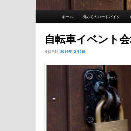
メ
ホーム
初めてのロードバイク
イ
ン
自転車イベント会
メ
投稿日時:
2014年12月2日
ニ
ュ
ー