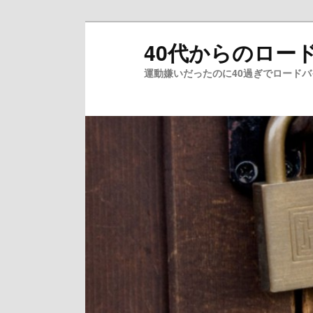
メ
40代からのロー
イ
ン
運動嫌いだったのに40過ぎでロード
コ
ン
テ
ン
ツ
へ
移
動