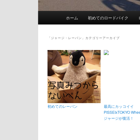
メ
ホーム
初めてのロードバイク
イ
ン
メ
「
ジャージ・レーパン
」カテゴリーアーカイブ
ニ
ュ
ー
初めてのレーパン
最高にカッコイイ
PISSEIxTOKYO Wh
ジャージが復活！