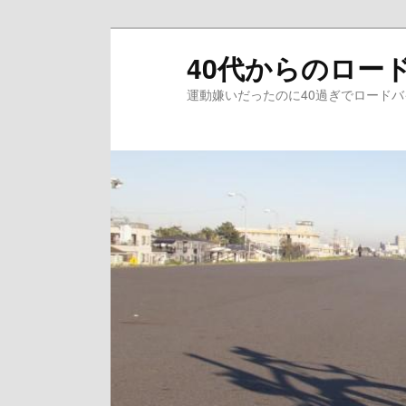
メ
サ
40代からのロー
イ
ブ
ン
コ
運動嫌いだったのに40過ぎでロード
コ
ン
ン
テ
テ
ン
ン
ツ
ツ
へ
へ
移
移
動
動