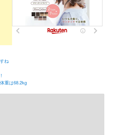
ますね
！
重は68.2kg