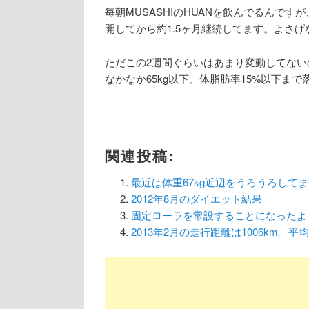
毎朝MUSASHIのHUANを飲んでるんで
開してから約1.5ヶ月継続してます。よさ
ただこの2週間ぐらいはあまり変動してな
なかなか65kg以下、体脂肪率15%以下ま
関連投稿:
最近は体重67kg近辺をうろうろして
2012年8月のダイエット結果
固定ローラを常設することになったよ
2013年2月の走行距離は1006km。平均体