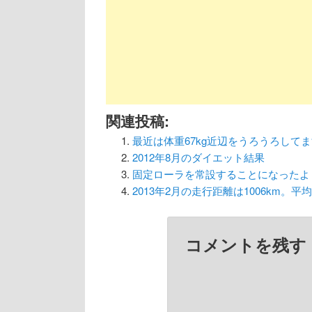
ー
シ
ョ
ン
関連投稿:
最近は体重67kg近辺をうろうろして
2012年8月のダイエット結果
固定ローラを常設することになったよ
2013年2月の走行距離は1006km。平均体
コメントを残す