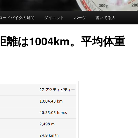
ロードバイクの疑問
ダイエット
パーツ
書いてる人
距離は1004km。平均体重