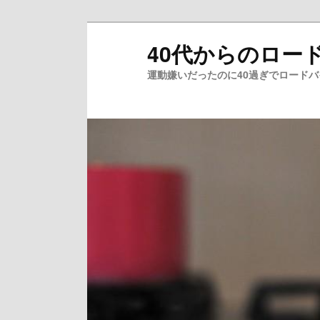
メ
40代からのロー
イ
ン
運動嫌いだったのに40過ぎでロード
コ
ン
テ
ン
ツ
へ
移
動