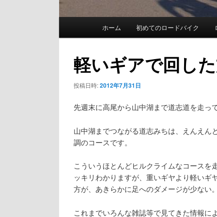
メ
ホーム
初めてのロードバイク
イ
ン
軽いギアで回した
メ
投稿日時:
2012年7月31日
ニ
ュ
先週末に高尾から山中湖まで道志道を走っ
ー
山中湖までつながる道志みちは、えんえん
調のコースです。
こういうほとんどヒルクライムなコースを
ッキリわかりますが、重いギヤより軽いギ
方が、あきらかに足へのダメージが少ない
これまでいろんな雑誌等で見てきた情報に