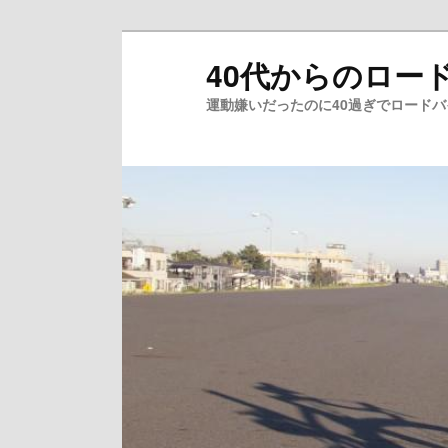
メ
40代からのロー
イ
ン
運動嫌いだったのに40過ぎでロード
コ
ン
テ
ン
ツ
へ
移
動