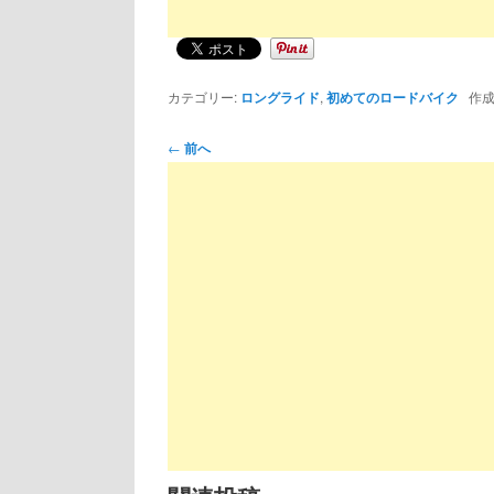
カテゴリー:
ロングライド
,
初めてのロードバイク
作成
投
←
前へ
稿
ナ
ビ
ゲ
ー
シ
ョ
ン