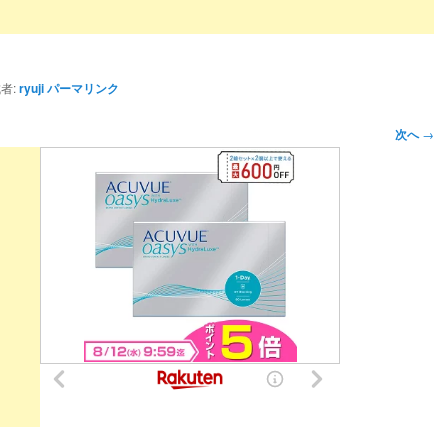
者:
ryuji
パーマリンク
次へ
→