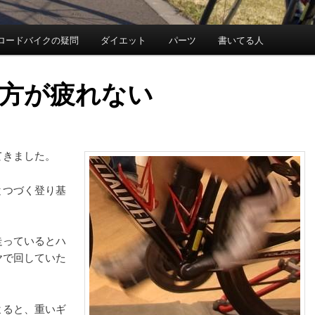
ロードバイクの疑問
ダイエット
パーツ
書いてる人
方が疲れない
てきました。
とつづく登り基
走っているとハ
ヤで回していた
。
よると、重いギ