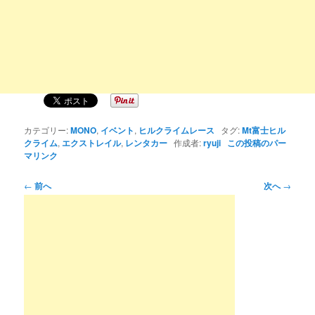
カテゴリー:
MONO
,
イベント
,
ヒルクライムレース
タグ:
Mt富士ヒル
クライム
,
エクストレイル
,
レンタカー
作成者:
ryuji
この投稿のパー
マリンク
投
←
前へ
次へ
→
稿
ナ
ビ
ゲ
ー