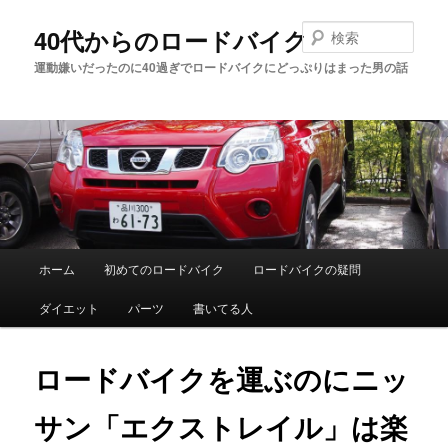
メ
イ
検
40代からのロードバイク
ン
索
運動嫌いだったのに40過ぎでロードバイクにどっぷりはまった男の話
コ
ン
テ
ン
ツ
へ
移
動
メ
ホーム
初めてのロードバイク
ロードバイクの疑問
イ
ダイエット
パーツ
書いてる人
ン
メ
ロードバイクを運ぶのにニッ
ニ
サン「エクストレイル」は楽
ュ