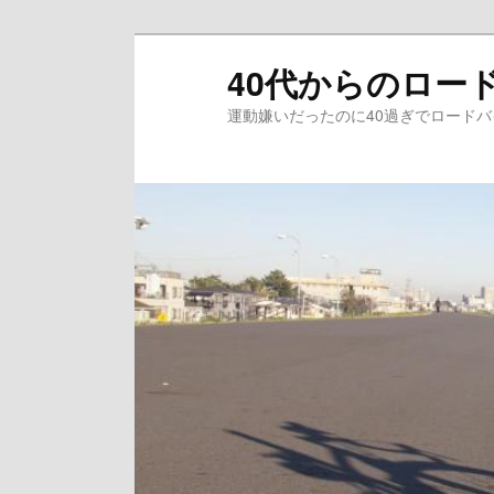
メ
サ
40代からのロー
イ
ブ
ン
コ
運動嫌いだったのに40過ぎでロード
コ
ン
ン
テ
テ
ン
ン
ツ
ツ
へ
へ
移
移
動
動