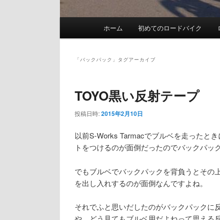
メ
ホーム
初めてのロードバイク
イ
ン
メ
「
バックパック
」タグアーカイブ
ニ
ュ
TOYO黒い反射テープ
ー
投稿日時:
2015年2月10日
以前S-Works Tarmacでブルベを走
トをつけるのが面倒だったのでバックパッ
でもブルベでバックパックを背負うとその
を出し入れするのが面倒なんですよね。
それでふと思いだしたのがバックパックに
や、どう見てもブルベ用だよねって思える