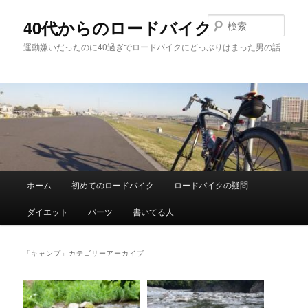
メ
サ
イ
ブ
検
40代からのロードバイク
ン
コ
索
運動嫌いだったのに40過ぎでロードバイクにどっぷりはまった男の話
コ
ン
ン
テ
テ
ン
ン
ツ
ツ
へ
へ
移
移
動
動
メ
ホーム
初めてのロードバイク
ロードバイクの疑問
イ
ン
ダイエット
パーツ
書いてる人
メ
ニ
ュ
「
キャンプ
」カテゴリーアーカイブ
ー