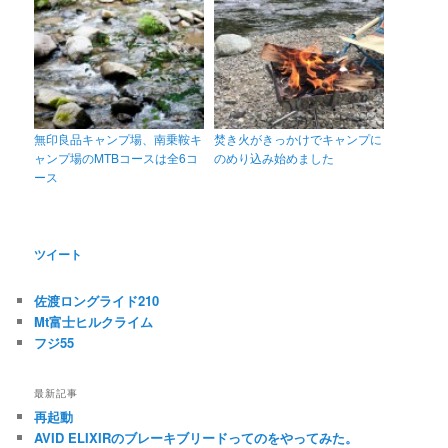
無印良品キャンプ場、南乗鞍キ
焚き火がきっかけでキャンプに
ャンプ場のMTBコースは全6コ
のめり込み始めました
ース
ツイート
佐渡ロングライド210
Mt富士ヒルクライム
フジ55
最新記事
再起動
AVID ELIXIRのブレーキブリードってのをやってみた。